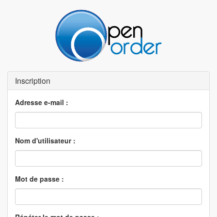
Inscription
Adresse e-mail
:
Nom d'utilisateur
:
Mot de passe
:
Répéter le mot de passe
: